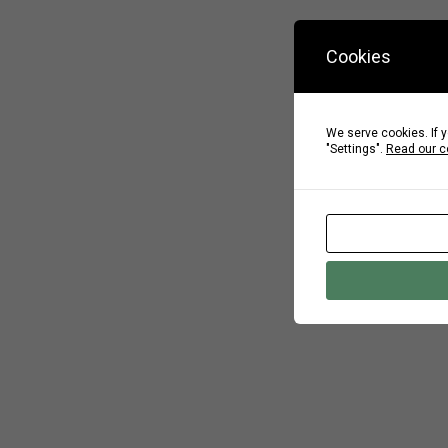
Cookies
We serve cookies. If y
"Settings".
Read our c