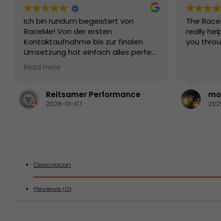
Ich bin rundum begeistert von
The Race
RaceMe! Von der ersten
really hel
Kontaktaufnahme bis zur finalen
you thro
Umsetzung hat einfach alles perfekt
funktioniert. Die Beratung war
Read more
kompetent, ehrlich und auf den
Punkt – man merkt sofort, dass hier
echte Profis mit Leidenschaft und
Reitsamer Performance
mon
Know-how am Werk sind.
2026-01-07
202
Die Qualität der Produkte bzw. der
Leistung ist erstklassig, die
Abwicklung schnell und zuverlässig.
Besonders positiv hervorzuheben ist
der Kundenservice: freundlich,
hilfsbereit und jederzeit erreichbar.
Description
Fragen wurden sofort verständlich
beantwortet und individuelle
Reviews (0)
Wünsche ohne Probleme
umgesetzt.
So stellt man sich perfekten Service