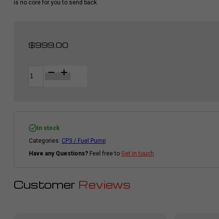
is no core for you to send back.
$
999.00
CP3
Alternative:
/
Fuel
Pump
quantity
In stock
Categories:
CP3 / Fuel Pump
Have any Questions?
Feel free to
Get in touch
Customer
Reviews