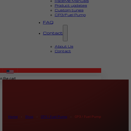
RaceMe Manuals
Product updates
Custom tunes
CP3/Fuel Pump
FAQ
Contact
About Us
Contact
MENU
n the cart.
Home
›
Shop
›
CP3 / Fuel Pump
›
CP3 / Fuel Pump