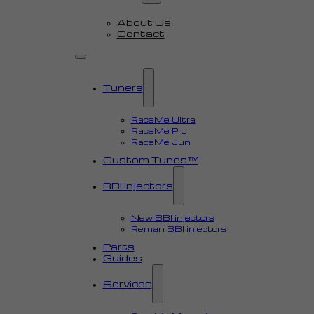
About Us
Contact
Tuners
RaceMe Ultra
RaceMe Pro
RaceMe Jun
Custom Tunes™
BBI injectors
New BBI injectors
Reman BBI injectors
Parts
Guides
Services