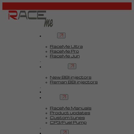
Tuners
RaceMe Ultra
RaceMe Pro
RaceMe Jun
Custom Tunes™
BBI injectors
New BBI injectors
Reman BBI injectors
Parts
Guides
Services
RaceMe Manuals
Product updates
Custom tunes
CP3/Fuel Pump
FAQ
Contact