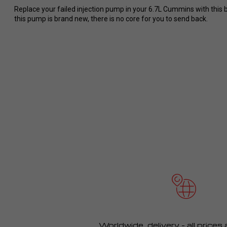
im Dodge/ Cummins Bereich vor. Ich
Replace your failed injection pump in your 6.7L Cummins with thi
werde definitiv eine zweiten Tuner
this pump is brand new, there is no core for you to send back.
bei RaceMe kaufen und kann es
jedem nur wärmstens empfehlen!
Worldwide delivery – all prices